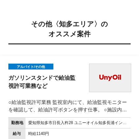
その他〈知多エリア〉の
オススメ案件
アルバイト/その他
ガソリンスタンドで給油監
視許可業務など
○給油監視許可業務 監視室内にて、給油監視モニター
を確認して、給油許可ボタンを押す仕事。 ○施設内の
簡単な清
勤務地
愛知県知多市日長入杵28 ユニーオイル知多長浦インターSS
掃
給油レーンや、スタンド
給与
時給1140円