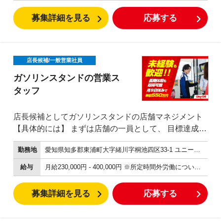
周り、洗車機などのかんたんな清掃です。 ○給油方法
が分からない方への操作説明 ○釣銭機へのお金の補
募集詳細を見る
応募する
充、回収など 外に設置された、釣銭機へお金を補充し
たり、給油機からお金を回収する仕事です。 ※防犯、
安全のため複数名で行います。
店長候補/一般営業社員
ガソリンスタンドの営業ス
タッフ
店長候補としてガソリンスタンドの店舗マネジメント
【具体的には】 まずは店舗の一員として、 目標達成を
一緒に追いかけるところからスタートしていただきま
勤務地
愛知県知多郡東浦町大字緒川字桐池四区33-1 ユニーオイル東浦インターＳＳ
す。 ユニーオイルでの店長業務を学び、 独り立ちでき
るようになったら、 店長として店舗のマネジメントを
給与
月給230,000円 - 400,000円 ※所定時間外労働については法定通りの割増で支給します。 ※年齡・経験により考慮します
お任せします。 まずは店舗の目標を達成するために、
取り組みと目標を設定して、達成していきます。 なに
募集詳細を見る
応募する
をウリにするといいのか スタッフの特性や所属する店
舗の カラーを活かしながら、 チーム一丸となって目標