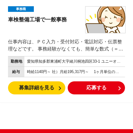
を超えていく 面白味がある点が何よりの魅力です。 も
ちろん、会社としてサポート体制も十分。 目標数字は
事務職
ありますがノルマはなし。 例え達成ができなくても、
車検整備工場で一般事務
マイナスの査定はありません。 ただ、達成ができた際
は賞与での還元や昇進等のスピードアップ！で きちん
と評価をしていきます。 新ポジションがたくさん生ま
仕事内容は、ＰＣ入力・受付対応・電話対応・伝票整
れる環境があるのも、 多方面で事業を拡大している当
理などです。 事務経験がなくても、簡単な数式（＝や
社バロンパークの強みです。
ＳＵＭなど）を使ったエクセル入力や基本的なキーボ
勤務地
愛知県知多郡東浦町大字緒川桐池四区33-1 ユニーオイル東浦自動車検査場
ード入力が出来れば、特別な知識や経験は要りませ
ん！ 今在籍しているほとんどの方が、最初は車のこと
給与
時給1140円～ 社）月給195,317円～ 1ヶ月単位の変形労働時間制 その他 家族手当 資格手当（保険募集人など）
全く知らない方でした。 最初は、車の部品に関するカ
タカナ用語や車検に必要な書類作成など、覚えること
募集詳細を見る
応募する
もたくさんありますが、 車のことを知らないで入った
方が多いので、先輩達もそこを分かった上で教えてく
れます。 事務と言っても、車検や整備でご来店された
方の受付などがあるので半分は立ち仕事です。 単純な
事務作業よりは、変化があって多少体を動かす仕事が
良いという方にはバッチリですよ！