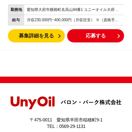
重整備など） また、点検結果をお客様へお伝えし、お
勤務地
愛知県大府市横根町名高山94番1 ユニーオイル大府自動車検査場
車のメンテナンスのアドバイスもお願いします。 さら
に日々整備技術の向上に取り組んで頂き、上級整備資
給与
月収230,000円~400,000円（月収目安） ※（資格手当＋残業手当＋その他手当含む）＋賞与3ヶ月～5ヶ月分 ※所定時間外労働については法定通りの割増で支給します。 ※年齡・経験により考慮します その他 精皆勤手当 家族手当 資格手当（危険物乙4 5,000円、3級整備士8,000円、2級整備士20,000円、保険資格2,000円など） 役職手当（主任10,000円、店長80,000円～） 年収3,000,000円~6,500,000円 【年収例】 年収580万円／38歳 店長職 経験5年 年収350万円／25歳 経験2年
格取得を目指して下さい！ ○未経験の方○ 空気圧点検
や簡単な日常点検から始めて下さい。 １ヶ月～３ヶ月
募集詳細を見る
応募する
でオイル交換やタイヤ交換などの軽整備の見積りから
作業の仕方を覚えて、１年後には車検の見積りが一人
でできるようになって下さい。 また、３級整備士の受
験には１年以上の実務経験、２級整備士の受験には３
級整備士取得後に３年以上の実務経験が必要となりま
す。さらに車検の合否判定を出す自動車検査員の資格
取得には、２級整備士取得後、１年以上の期間が必要
となります。 ☆なお、整備士や検査員資格の取得につ
いては、会社にて全面的にバックアップします！☆ 具
体的には、講習に掛かる費用や、講習中の給与支援で
す。
〒475-0011 愛知県半田市稲穂町9-1
TEL：0569-29-1131