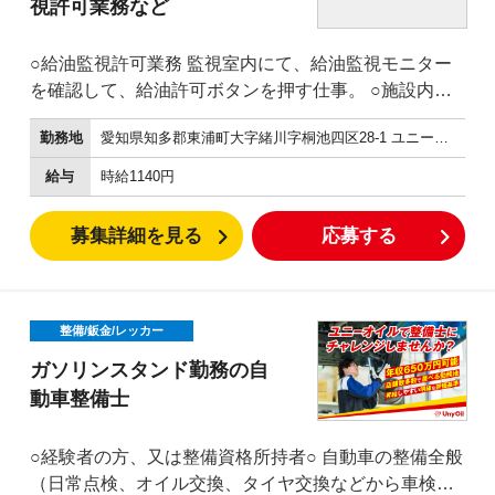
視許可業務など
は賞与での還元や昇進等のスピードアップ！で きちん
と評価をしていきます。 新ポジションがたくさん生ま
○給油監視許可業務 監視室内にて、給油監視モニター
れる環境があるのも、 多方面で事業を拡大している当
を確認して、給油許可ボタンを押す仕事。 ○施設内の
社バロンパークの強みです。
簡単な清
勤務地
愛知県知多郡東浦町大字緒川字桐池四区28-1 ユニーオイル東浦インターSS
掃
給油レーンや、スタンド
給与
時給1140円
周り、洗車機などのかんたんな清掃です。 ○給油方法
が分からない方への操作説明 ○釣銭機へのお金の補
募集詳細を見る
応募する
充、回収など 外に設置された、釣銭機へお金を補充し
たり、給油機からお金を回収する仕事です。 ※防犯、
安全のため複数名で行います。
整備/鈑金/レッカー
ガソリンスタンド勤務の自
動車整備士
○経験者の方、又は整備資格所持者○ 自動車の整備全般
（日常点検、オイル交換、タイヤ交換などから車検や