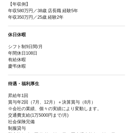
【年収例】
年収580万円／38歳 店長職 経験5年
年収350万円／25歳 経験2年
休日休暇
シフト制9日間/月
年間休日108日
有給休暇
慶弔休暇
待遇・福利厚生
昇給年1回
賞与年2回（7月、12月）＋決算賞与（8月）
※会社の業績、個々の実績により変動します。
交通費支給(1万5000円まで/月)
社会保険完備
制服貸与