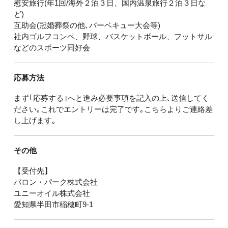
慰安旅行(年1回/海外２泊３日、国内温泉旅行２泊３日な
ど)
互助会(冠婚葬祭の他､バーベキュー大会等)
社内ゴルフコンペ、野球、バスケットボール、フットサル
などのスポーツ同好会
応募方法
まず｢応募する｣へと進み必要事項を記入の上､送信してく
ださい｡これでエントリーは完了です｡こちらよりご連絡差
し上げます｡
その他
【受付先】
バロン・パーク株式会社
ユニーオイル株式会社
愛知県半田市稲穂町9-1