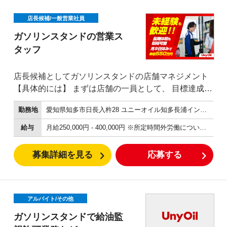
店長候補/一般営業社員
ガソリンスタンドの営業ス
タッフ
店長候補としてガソリンスタンドの店舗マネジメント
【具体的には】 まずは店舗の一員として、 目標達成を
一緒に追いかけるところからスタートしていただきま
勤務地
愛知県知多市日長入杵28 ユニーオイル知多長浦インターＳＳ
す。 ユニーオイルでの店長業務を学び、 独り立ちでき
るようになったら、 店長として店舗のマネジメントを
給与
月給250,000円 - 400,000円 ※所定時間外労働については法定通りの割増で支給します。 ※年齡・経験により考慮します その他 昇給年1回 賞与年2回（7月、12月）＋決算賞与（8月） ※会社の業績、個々の実績により変動します。
お任せします。 まずは店舗の目標を達成するために、
取り組みと目標を設定して、達成していきます。 なに
募集詳細を見る
応募する
をウリにするといいのか スタッフの特性や所属する店
舗の カラーを活かしながら、 チーム一丸となって目標
を超えていく 面白味がある点が何よりの魅力です。 も
ちろん、会社としてサポート体制も十分。 目標数字は
アルバイト/その他
ありますがノルマはなし。 例え達成ができなくても、
ガソリンスタンドで給油監
マイナスの査定はありません。 ただ、達成ができた際