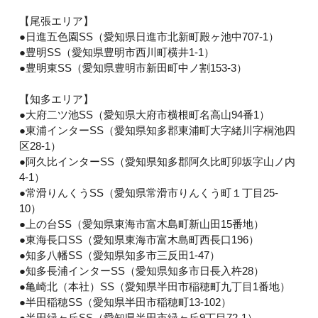
【尾張エリア】
●日進五色園SS（愛知県日進市北新町殿ヶ池中707-1）
●豊明SS（愛知県豊明市西川町横井1-1）
●豊明東SS（愛知県豊明市新田町中ノ割153-3）
【知多エリア】
●大府二ツ池SS（愛知県大府市横根町名高山94番1）
●東浦インターSS（愛知県知多郡東浦町大字緒川字桐池四
区28-1）
●阿久比インターSS（愛知県知多郡阿久比町卯坂字山ノ内
4-1）
●常滑りんくうSS（愛知県常滑市りんくう町１丁目25-
10）
●上の台SS（愛知県東海市富木島町新山田15番地）
●東海長口SS（愛知県東海市富木島町西長口196）
●知多八幡SS（愛知県知多市三反田1-47）
●知多長浦インターSS（愛知県知多市日長入杵28）
●亀崎北（本社）SS（愛知県半田市稲穂町九丁目1番地）
●半田稲穂SS（愛知県半田市稲穂町13-102）
●半田緑ヶ丘SS（愛知県半田市緑ヶ丘9丁目72-1）