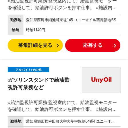
○給油監視許可業務 監視室内にて、給油監視モニター
を確認して、給油許可ボタンを押す仕事。 ○施設内の
簡単な清
勤務地
愛知県西尾市細池町東堤145 ユニーオイル西尾福地SS
掃
給油レーンや、スタンド
給与
時給1140円
周り、洗車機などのかんたんな清掃です。 ○給油方法
が分からない方への操作説明 ○釣銭機へのお金の補
募集詳細を見る
応募する
充、回収など 外に設置された、釣銭機へお金を補充し
たり、給油機からお金を回収する仕事です。 ※防犯、
安全のため複数名で行います。
アルバイト/その他
ガソリンスタンドで給油監
視許可業務など
○給油監視許可業務 監視室内にて、給油監視モニター
を確認して、給油許可ボタンを押す仕事。 ○施設内の
簡単な清
勤務地
愛知県額田郡幸田町大字大草字瓶割64番4 ユニーオイル幸田SS
掃