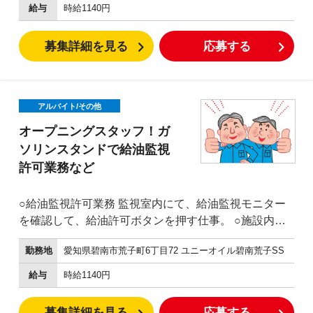
給油レーンや、スタンド
給与
時給1140円
周り、洗車機などのかんたんな清掃です。 ○給油方法
が分からない方への操作説明 ○釣銭機へのお金の補
募集詳細を見る
応募する
充、回収など 外に設置された、釣銭機へお金を補充し
たり、給油機からお金を回収する仕事です。 ※防犯、
安全のため複数名で行います。
アルバイト/その他
オープニングスタッフ！ガ
ソリンスタンドで給油監視
許可業務など
○給油監視許可業務 監視室内にて、給油監視モニター
を確認して、給油許可ボタンを押す仕事。 ○施設内の
簡単な清
勤務地
愛知県碧南市荒子町6丁目72 ユニーオイル碧南荒子SS
掃
給油レーンや、スタンド
給与
時給1140円
周り、洗車機などのかんたんな清掃です。 ○給油方法
が分からない方への操作説明 ○釣銭機へのお金の補
募集詳細を見る
応募する