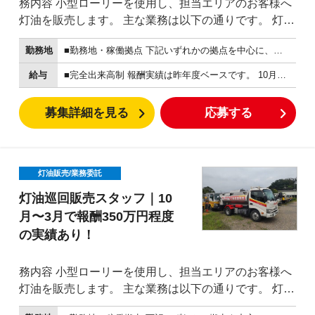
務内容 小型ローリーを使用し、担当エリアのお客様へ
灯油を販売します。 主な業務は以下の通りです。 灯油
の巡回販売 固定エリアのお客様への販売対応 販売数量
勤務地
■勤務地・稼働拠点 下記いずれかの拠点を中心に、担当エリアを巡回します。 希望や担当エリア、募集状況を踏まえて決定します。 【ユニーオイル東浦店】 〒470-2102 愛知県知多郡東浦町大字緒川字桐池四区33-1 【ユニーオイル日進五色園店】 〒470-0103 愛知県日進市北新町殿ケ池中707-1 【ユニーオイル灯油宅配部 岡崎北斗基地】 〒444-2149 愛知県岡崎市細川町石田12-5 車通勤OKです。
の確認 安全確認 車両、設備の簡単な点検 売上、販売
数量の報告 担当エリアは原則固定です。 すでにユニー
給与
■完全出来高制 報酬実績は昨年度ベースです。 10月〜3月のシーズン報酬は、平均的な方で350万円程度。 月平均にすると約58.3万円相当です。 中には、シーズン報酬400万円、500万円以上の報酬実績がある方もいます。 繁忙期には、単月で100万円以上の報酬実績がある方もいます。 稼働日については最低報酬があります。 •10月、11月、3月：日額10,000円以上 •12月、1月、2月：日額15,000円以上 ※報酬は販売数量、稼働日数、担当エリア、天候等により変動します。 ※上記は昨年度実績であり、報酬額を保証するものではありません。 ※詳細は面談時に説明します。
オイルをご利用いただいているお客様も多く、地域に
根ざした販売活動ができます。 最初の1週間程度は経
募集詳細を見る
応募する
験者が同乗し、販売方法、ルートの回り方、安全確
認、接客の流れを説明します。 未経験の方でも、危険
物資格と運転免許をお持ちであればスタート可能で
す。 ユニーオイルだからできる灯油販売 バロン・パー
灯油販売/業務委託
ク株式会社は、愛知県内でユニーオイルを20店舗以上
灯油巡回販売スタッフ｜10
運営しています。 知多・西三河エリアを中心に、ガソ
月〜3月で報酬350万円程度
リンスタンド、車検、整備、車販売、配送、生活支援
の実績あり！
サービスなど、地域密着の事業を展開しています。 灯
油販売も、長年の店舗運営と地域のお客様とのつなが
務内容 小型ローリーを使用し、担当エリアのお客様へ
りがあるからこそ成り立っている仕事です。
灯油を販売します。 主な業務は以下の通りです。 灯油
の巡回販売 固定エリアのお客様への販売対応 販売数量