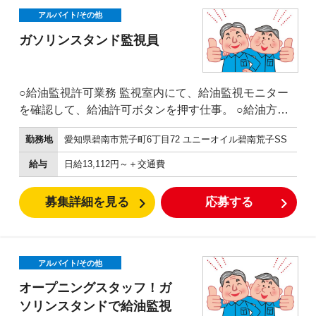
アルバイト/その他
ガソリンスタンド監視員
○給油監視許可業務 監視室内にて、給油監視モニター
を確認して、給油許可ボタンを押す仕事。 ○給油方法
が分からない方への操作説明 ○釣銭機のお金の回収な
勤務地
愛知県碧南市荒子町6丁目72 ユニーオイル碧南荒子SS
ど 外に設置された給油機からお金を回収する仕事で
す。 ※防犯、安全のため複数名で行います。
給与
日給13,112円～＋交通費
募集詳細を見る
応募する
アルバイト/その他
オープニングスタッフ！ガ
ソリンスタンドで給油監視