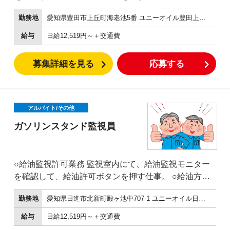
が分からない方への操作説明 ○釣銭機のお金の回収な
勤務地
愛知県豊田市上丘町海老池5番 ユニーオイル豊田上丘SS
ど 外に設置された給油機からお金を回収する仕事で
す。 ※防犯、安全のため複数名で行います。
給与
日給12,519円～＋交通費
募集詳細を見る
応募する
アルバイト/その他
ガソリンスタンド監視員
○給油監視許可業務 監視室内にて、給油監視モニター
を確認して、給油許可ボタンを押す仕事。 ○給油方法
が分からない方への操作説明 ○釣銭機のお金の回収な
勤務地
愛知県日進市北新町殿ヶ池中707-1 ユニーオイル日進五色園SS
ど 外に設置された給油機からお金を回収する仕事で
す。 ※防犯、安全のため複数名で行います。
給与
日給12,519円～＋交通費