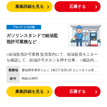
募集詳細を見る
応募する
アルバイト/その他
ガソリンスタンドで給油監
視許可業務など
○給油監視許可業務 監視室内にて、給油監視モニター
を確認して、給油許可ボタンを押す仕事。 ○施設内の
簡単な清
勤務地
愛知県常滑市りんくう町1丁目25-10 ユニーオイル常滑りんくうSS
掃
給油レーンや、スタンド
給与
時給1140円
周り、洗車機などのかんたんな清掃です。 ○給油方法
が分からない方への操作説明 ○釣銭機へのお金の補
募集詳細を見る
応募する
充、回収など 外に設置された、釣銭機へお金を補充し
たり、給油機からお金を回収する仕事です。 ※防犯、
安全のため複数名で行います。