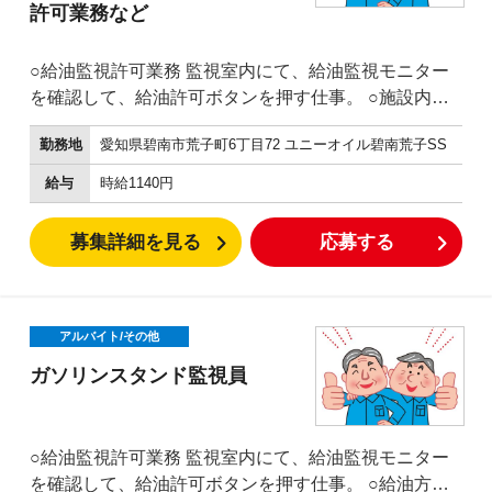
許可業務など
○給油監視許可業務 監視室内にて、給油監視モニター
を確認して、給油許可ボタンを押す仕事。 ○施設内の
簡単な清
勤務地
愛知県碧南市荒子町6丁目72 ユニーオイル碧南荒子SS
掃
給油レーンや、スタンド
給与
時給1140円
周り、洗車機などのかんたんな清掃です。 ○給油方法
が分からない方への操作説明 ○釣銭機へのお金の補
募集詳細を見る
応募する
充、回収など 外に設置された、釣銭機へお金を補充し
たり、給油機からお金を回収する仕事です。 ※防犯、
安全のため複数名で行います。
アルバイト/その他
ガソリンスタンド監視員
○給油監視許可業務 監視室内にて、給油監視モニター
を確認して、給油許可ボタンを押す仕事。 ○給油方法