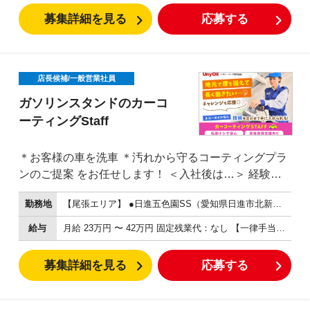
根ざした販売活動ができます。 最初の1週間程度は経
募集詳細を見る
応募する
験者が同乗し、販売方法、ルートの回り方、安全確
認、接客の流れを説明します。 未経験の方でも、危険
物資格と運転免許をお持ちであればスタート可能で
す。 ユニーオイルだからできる灯油販売 バロン・パー
店長候補/一般営業社員
ク株式会社は、愛知県内でユニーオイルを20店舗以上
ガソリンスタンドのカーコ
運営しています。 知多・西三河エリアを中心に、ガソ
ーティングStaff
リンスタンド、車検、整備、車販売、配送、生活支援
サービスなど、地域密着の事業を展開しています。 灯
＊お客様の車を洗車 ＊汚れから守るコーティングプラ
油販売も、長年の店舗運営と地域のお客様とのつなが
ンのご提案 をお任せします！ ＜入社後は…＞ 経験問
りがあるからこそ成り立っている仕事です。
わず本部の研修を受講 洗車、コーティングのノウハウ
勤務地
【尾張エリア】 ●日進五色園SS（愛知県日進市北新町殿ヶ池中707-1） ●豊明SS（愛知県豊明市西川町横井1-1） ●豊明東SS（愛知県豊明市新田町中ノ割153-3） 【知多エリア】 ●大府二ツ池SS（愛知県大府市横根町名高山94番1） ●東浦インターSS（愛知県知多郡東浦町大字緒川字桐池四区28-1） ●阿久比インターSS（愛知県知多郡阿久比町卯坂字山ノ内4-1） ●常滑りんくうSS（愛知県常滑市りんくう町１丁目25-10） ●上の台SS（愛知県東海市富木島町新山田15番地） ●東海長口SS（愛知県東海市富木島町西長口196） ●知多八幡SS（愛知県知多市三反田1-47） ●知多長浦インターSS（愛知県知多市日長入杵28） ●亀崎北（本社）SS（愛知県半田市稲穂町九丁目1番地） ●半田稲穂SS（愛知県半田市稲穂町13-102） ●半田緑ヶ丘SS（愛知県半田市緑ヶ丘9丁目72-1） ●半田花園SS（愛知県半田市花園町3-12-3） ●岩滑SS（愛知県半田市岩滑東町一丁目113） 【西三河エリア】 ●豊田上丘SS（愛知県豊田市上丘町海老池5番） ●岡崎定国SS（愛知県岡崎市定国町西浦16-1） ●岡崎羽根SS（愛知県岡崎市羽根北町3-1-14） ●三ヶ根SS（愛知県額田郡幸田町深溝東騎兵野6-1） ●幸田SS（愛知県額田郡幸田町大字大草字瓶割64番4） ●刈谷半城土SS（愛知県刈谷市半城土町大下馬104） ●安城高棚SS（愛知県安城市高棚町井荒井1-2） ●西尾福地SS（愛知県西尾市細池町東堤145） ※希望を考慮
を 学ぶことができます◎ 商品関連・サービスの特徴や
コーティング・洗車技術を 身につけていきます。 特許
給与
月給 23万円 〜 42万円 固定残業代：なし 【一律手当】 全員に一律で支払われる通勤・皆勤・家族手当金額：なし 全員に一律で支払われるその他手当金額：なし 昇給年1回 賞与年2回（7月、12月）＋決算賞与（8月） ※会社の業績、個々の実績により変動します。 交通費支給（15,000円まで／月） 精皆勤手当（15,000円） 家族手当（配偶者12,000円、子供18歳まで1人あたり3,000円） 資格手当（危険物乙4 5,000円、3級整備士8,000円、2級整備士20,000円、保険資格2,000円、自動車検査員30,000〜40,000円など） 役職手当（主任10,000円、店長80,000円〜） 残業手当（時間外・休日） 食事手当（1日300円）
技術なので専門性も高く、 覚えることもたくさんあり
ますが 研修制度も充実しているので 安心してスタート
募集詳細を見る
応募する
できます！ 認定資格も取得可能です！