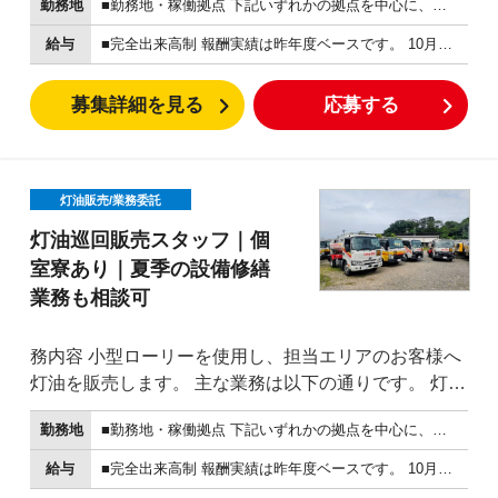
勤務地
■勤務地・稼働拠点 下記いずれかの拠点を中心に、担当エリアを巡回します。 希望や担当エリア、募集状況を踏まえて決定します。 【ユニーオイル東浦店】 〒470-2102 愛知県知多郡東浦町大字緒川字桐池四区33-1 【ユニーオイル日進五色園店】 〒470-0103 愛知県日進市北新町殿ケ池中707-1 【ユニーオイル灯油宅配部 岡崎北斗基地】 〒444-2149 愛知県岡崎市細川町石田12-5 車通勤OKです。
の確認 安全確認 車両、設備の簡単な点検 売上、販売
数量の報告 担当エリアは原則固定です。 すでにユニー
給与
■完全出来高制 報酬実績は昨年度ベースです。 10月〜3月のシーズン報酬は、平均的な方で350万円程度。 月平均にすると約58.3万円相当です。 中には、シーズン報酬400万円、500万円以上の報酬実績がある方もいます。 繁忙期には、単月で100万円以上の報酬実績がある方もいます。 稼働日については最低報酬があります。 •10月、11月、3月：日額10,000円以上 •12月、1月、2月：日額15,000円以上 ※報酬は販売数量、稼働日数、担当エリア、天候等により変動します。 ※上記は昨年度実績であり、報酬額を保証するものではありません。 ※詳細は面談時に説明します。
オイルをご利用いただいているお客様も多く、地域に
根ざした販売活動ができます。 最初の1週間程度は経
募集詳細を見る
応募する
験者が同乗し、販売方法、ルートの回り方、安全確
認、接客の流れを説明します。 未経験の方でも、危険
物資格と運転免許をお持ちであればスタート可能で
す。
灯油販売/業務委託
灯油巡回販売スタッフ｜個
室寮あり｜夏季の設備修繕
業務も相談可
務内容 小型ローリーを使用し、担当エリアのお客様へ
灯油を販売します。 主な業務は以下の通りです。 灯油
の巡回販売 固定エリアのお客様への販売対応 販売数量
勤務地
■勤務地・稼働拠点 下記いずれかの拠点を中心に、担当エリアを巡回します。 希望や担当エリア、募集状況を踏まえて決定します。 【ユニーオイル東浦店】 〒470-2102 愛知県知多郡東浦町大字緒川字桐池四区33-1 【ユニーオイル日進五色園店】 〒470-0103 愛知県日進市北新町殿ケ池中707-1 【ユニーオイル灯油宅配部 岡崎北斗基地】 〒444-2149 愛知県岡崎市細川町石田12-5 車通勤OKです。
の確認 安全確認 車両、設備の簡単な点検 売上、販売
数量の報告 担当エリアは原則固定です。 すでにユニー
給与
■完全出来高制 報酬実績は昨年度ベースです。 10月〜3月のシーズン報酬は、平均的な方で350万円程度。 月平均にすると約58.3万円相当です。 中には、シーズン報酬400万円、500万円以上の報酬実績がある方もいます。 繁忙期には、単月で100万円以上の報酬実績がある方もいます。 稼働日については最低報酬があります。 •10月、11月、3月：日額10,000円以上 •12月、1月、2月：日額15,000円以上 ※報酬は販売数量、稼働日数、担当エリア、天候等により変動します。 ※上記は昨年度実績であり、報酬額を保証するものではありません。 ※詳細は面談時に説明します。
オイルをご利用いただいているお客様も多く、地域に