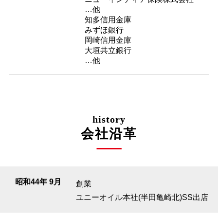
…他
知多信用金庫
みずほ銀行
岡崎信用金庫
大垣共立銀行
…他
history
会社沿革
昭和44年 9月
創業
ユニーオイル本社(半田亀崎北)SS出店